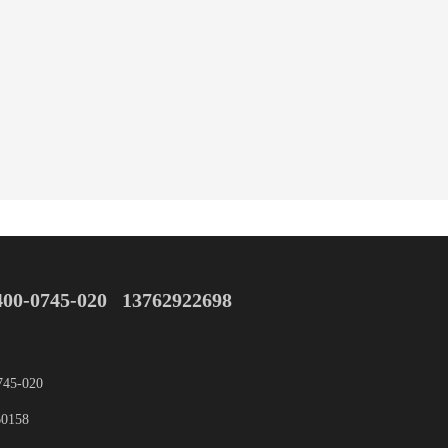
0745-020   13762922698
5-020
0158