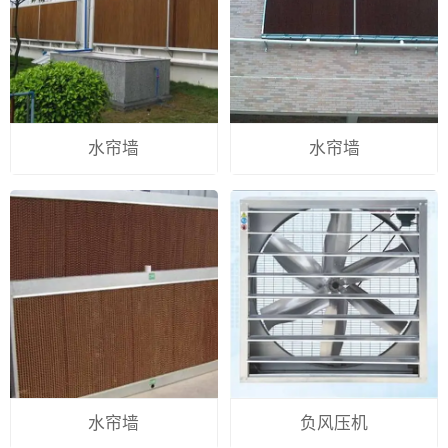
水帘墙
水帘墙
水帘墙
负风压机