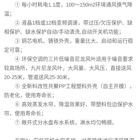
① 每小时耗电1.1度，100～150m2环境通风换气降
温；
② 液晶1档或12档变频调速，带过压/欠压保护、缺
相保护、缺水保护自动/手动清洗,自动开关机功能；
③ 铜芯电机、铸铁外壳，重量比大、启动和运行稳
定可靠；
④ 环保空调的三片低噪音尼龙风叶适用于噪音要求
较高场所，九片尼龙风叶，大风量、大风压，直接送风
20-25米，管道送风25-30米。
⑤ 全新料改性共聚PP工程塑料外壳（自主开模），
防老化，使用寿命长；
⑥ 高效蒸发水帘，降温效果好、带塑料包边保护水
帘，使用寿命长；
⑦ 敞开式分水盘布水系统，淋水均匀畅顺。