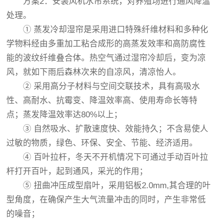
方案2：安装风机水帘系统，对养殖场进行通风降温
处理。
① 蒸发冷却湿帘是采用进口特殊纤维材料和多种化
学物料经由多重加工粘合成形的高蒸发效率和高防腐性
能的波纹纤维叠合体。热空气通过湿帘冷却后，变为凉
风，就如下雨后森林次来的自凉风，清凉怡人。
② 采用高分子材料与空间交联技术，具有高吸水
性、高耐水、抗霉变、降温效率高、使用寿命长等特
点；蒸发降温效率达80%以上；
③ 自然吸水、扩散速度快、效能持久；不含易使人
过敏的物质，绿色、环保、安全、节能、经济适用。
④ 百叶拉杆，冬天不开机情况下可通过手动百叶拉
杆打开百叶，起到通风，采光的作用；
⑤ 扭曲冲压成型扇叶，采用铝板2.0mm,其合理的叶
型角度，在确保产生大气流量冲击的同时，产生非常低
的噪音；